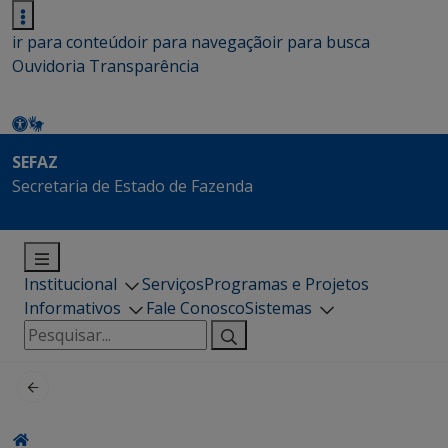
ir para conteúdo
ir para navegação
ir para busca
Ouvidoria
Transparência
SEFAZ
Secretaria de Estado de Fazenda
Institucional
Serviços
Programas e Projetos
Informativos
Fale Conosco
Sistemas
Pesquisar
por: