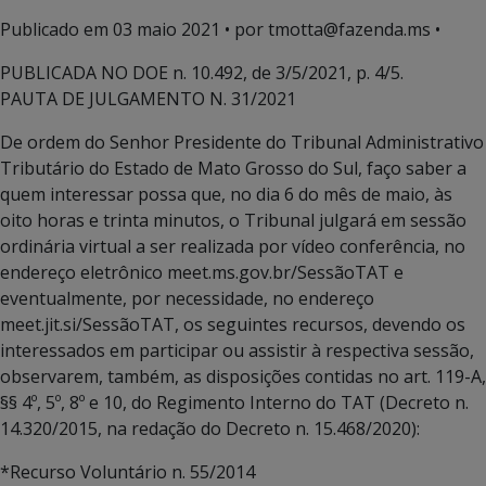
Publicado em
03 maio 2021
• por tmotta@fazenda.ms •
PUBLICADA NO DOE n. 10.492, de 3/5/2021, p. 4/5.
PAUTA DE JULGAMENTO N. 31/2021
De ordem do Senhor Presidente do Tribunal Administrativo
Tributário do Estado de Mato Grosso do Sul, faço saber a
quem interessar possa que, no dia 6 do mês de maio, às
oito horas e trinta minutos, o Tribunal julgará em sessão
ordinária virtual a ser realizada por vídeo conferência, no
endereço eletrônico meet.ms.gov.br/SessãoTAT e
eventualmente, por necessidade, no endereço
meet.jit.si/SessãoTAT, os seguintes recursos, devendo os
interessados em participar ou assistir à respectiva sessão,
observarem, também, as disposições contidas no art. 119-A,
§§ 4º, 5º, 8º e 10, do Regimento Interno do TAT (Decreto n.
14.320/2015, na redação do Decreto n. 15.468/2020):
*Recurso Voluntário n. 55/2014