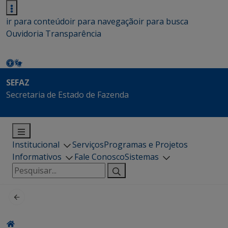
ir para conteúdo
ir para navegação
ir para busca
Ouvidoria
Transparência
SEFAZ
Secretaria de Estado de Fazenda
Institucional
Serviços
Programas e Projetos
Informativos
Fale Conosco
Sistemas
Pesquisar
por: