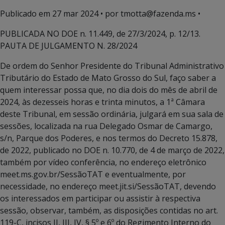
Publicado em
27 mar 2024
• por tmotta@fazenda.ms •
PUBLICADA NO DOE n. 11.449, de 27/3/2024, p. 12/13.
PAUTA DE JULGAMENTO N. 28/2024
De ordem do Senhor Presidente do Tribunal Administrativo
Tributário do Estado de Mato Grosso do Sul, faço saber a
quem interessar possa que, no dia dois do mês de abril de
2024, às dezesseis horas e trinta minutos, a 1ª Câmara
deste Tribunal, em sessão ordinária, julgará em sua sala de
sessões, localizada na rua Delegado Osmar de Camargo,
s/n, Parque dos Poderes, e nos termos do Decreto 15.878,
de 2022, publicado no DOE n. 10.770, de 4 de março de 2022,
também por vídeo conferência, no endereço eletrônico
meet.ms.gov.br/SessãoTAT e eventualmente, por
necessidade, no endereço meet.jit.si/SessãoTAT, devendo
os interessados em participar ou assistir à respectiva
sessão, observar, também, as disposições contidas no art.
119-C, incisos II, III, IV, § 5º e 6º do Regimento Interno do