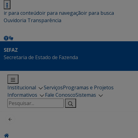
ir para conteúdo
ir para navegação
ir para busca
Ouvidoria
Transparência
SEFAZ
Secretaria de Estado de Fazenda
Institucional
Serviços
Programas e Projetos
Informativos
Fale Conosco
Sistemas
Pesquisar
por: