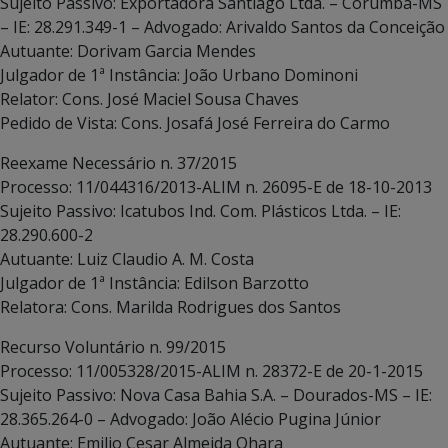
Sujeito Passivo: Exportadora Santiago Ltda. – Corumbá-MS
– IE: 28.291.349-1 – Advogado: Arivaldo Santos da Conceição
Autuante: Dorivam Garcia Mendes
Julgador de 1ª Instância: João Urbano Dominoni
Relator: Cons. José Maciel Sousa Chaves
Pedido de Vista: Cons. Josafá José Ferreira do Carmo
Reexame Necessário n. 37/2015
Processo: 11/044316/2013-ALIM n. 26095-E de 18-10-2013
Sujeito Passivo: Icatubos Ind. Com. Plásticos Ltda. – IE:
28.290.600-2
Autuante: Luiz Claudio A. M. Costa
Julgador de 1ª Instância: Edilson Barzotto
Relatora: Cons. Marilda Rodrigues dos Santos
Recurso Voluntário n. 99/2015
Processo: 11/005328/2015-ALIM n. 28372-E de 20-1-2015
Sujeito Passivo: Nova Casa Bahia S.A. – Dourados-MS – IE:
28.365.264-0 – Advogado: João Alécio Pugina Júnior
Autuante: Emilio Cesar Almeida Ohara