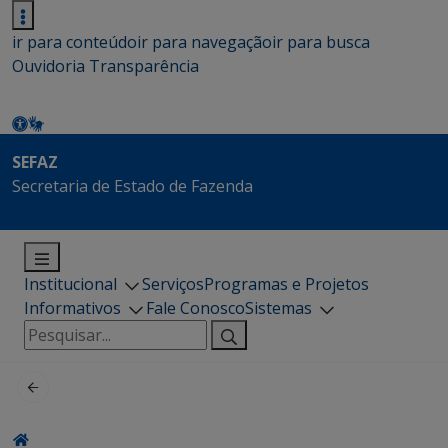
ir para conteúdo
ir para navegação
ir para busca
Ouvidoria
Transparência
SEFAZ
Secretaria de Estado de Fazenda
Institucional
Serviços
Programas e Projetos
Informativos
Fale Conosco
Sistemas
Pesquisar
por: