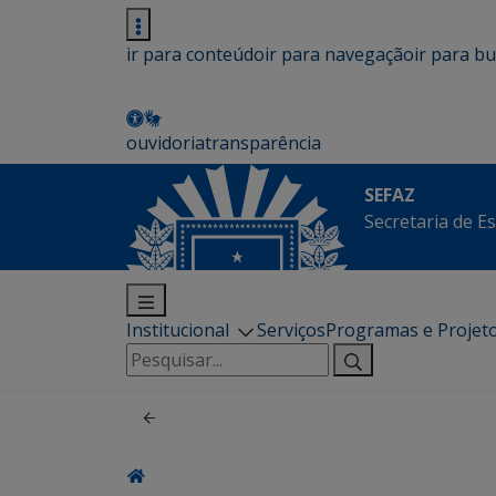
ir para conteúdo
ir para navegação
ir para b
ouvidoria
transparência
SEFAZ
Secretaria de E
Institucional
Serviços
Programas e Projet
Pesquisar
por: