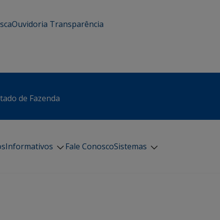
usca
Ouvidoria
Transparência
stado de Fazenda
os
Informativos
Fale Conosco
Sistemas