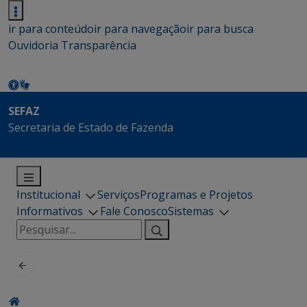
ir para conteúdo
ir para navegação
ir para busca
Ouvidoria
Transparência
SEFAZ
Secretaria de Estado de Fazenda
Institucional
Serviços
Programas e Projetos
Informativos
Fale Conosco
Sistemas
Pesquisar
por: