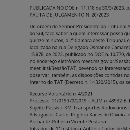
PUBLICADA NO DOE n. 11.118 de 30/3/2023, p.
PAUTA DE JULGAMENTO N. 20/2023
De ordem do Senhor Presidente do Tribunal A
do Sul, faço saber a quem interessar possa que
quinze minutos, a 2ª Câmara deste Tribunal, e
localizada na rua Delegado Osmar de Camargo
15.878, de 2022, publicado no DOE n. 10.770, 
no endereço eletrônico meet.ms.gov.br/Sessã
meet.jit.si/SessãoTAT, devendo os interessados
observar, também, as disposições contidas no art
Interno do TAT (Decreto n. 14.320/2015), os s
Recurso Voluntário n. 4/2021
Processo: 11/019070/2019 – ALIM n. 43932-E 
Sujeito Passivo: KM Transportes Rodoviários 
Advogados: Carlos Rogério Kades de Oliveira 
Autuante: Roberto Vicente Pestana
Julgador de 1ª Instância: Antônio Carlos de Me