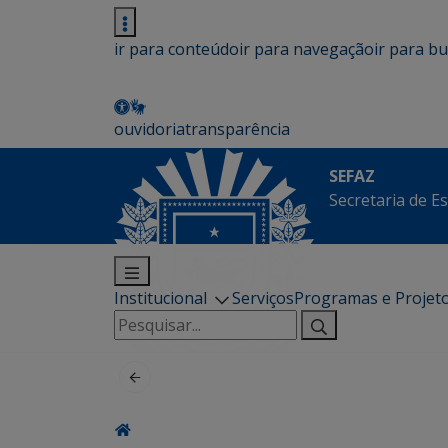
ir para conteúdo
ir para navegação
ir para b
ouvidoria
transparência
SEFAZ
Secretaria de E
Institucional
Serviços
Programas e Projet
Pesquisar
por: