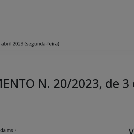
bril 2023 (segunda-feira)
NTO N. 20/2023, de 3 d
V
da.ms •