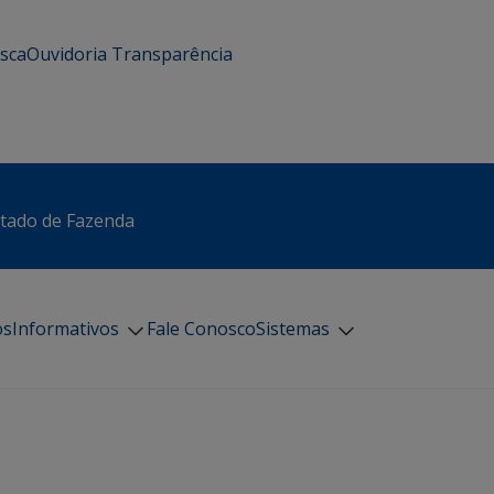
usca
Ouvidoria
Transparência
stado de Fazenda
os
Informativos
Fale Conosco
Sistemas