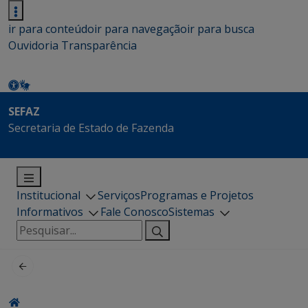
ir para conteúdo
ir para navegação
ir para busca
Ouvidoria
Transparência
SEFAZ
Secretaria de Estado de Fazenda
Institucional
Serviços
Programas e Projetos
Informativos
Fale Conosco
Sistemas
Pesquisar
por: