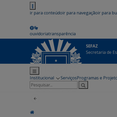
ir para conteúdo
ir para navegação
ir para b
ouvidoria
transparência
SEFAZ
Secretaria de E
Institucional
Serviços
Programas e Projet
Pesquisar
por: