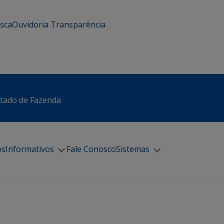
usca
Ouvidoria
Transparência
stado de Fazenda
os
Informativos
Fale Conosco
Sistemas