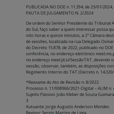
PUBLICADA NO DOE n. 11.394, de 23/01/2024, p
PAUTA DE JULGAMENTO N. 2/2024
De ordem do Senhor Presidente do Tribunal A
do Sul, faço saber a quem interessar possa que
oito horas e quinze minutos, a 2ª Câmara dest
de sessões, localizada na rua Delegado Osmar
do Decreto 15.878, de 2022, publicado no DOE
conferência, no endereço eletrônico meet.ms
no endereço meet.jit.si/SessãoTAT, devendo os
sessão, observar, também, as disposições contidas
Regimento Interno do TAT (Decreto n. 14.320/
*Reexame do Ato de Revisão n. 8/2022
Processo n. 11/008966/2021-Digital – ALIM n.
Sujeito Passivo: João Kleber de Souza Guimar
3
Autuante: Jorge Augusto Anderson Mendes
Revisor: Sergio Martins de Lima