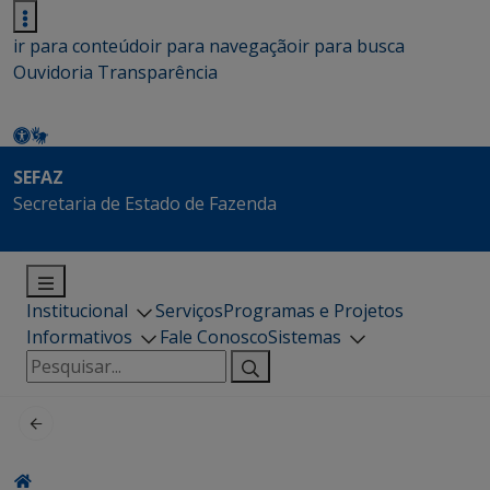
ir para conteúdo
ir para navegação
ir para busca
Ouvidoria
Transparência
SEFAZ
Secretaria de Estado de Fazenda
Institucional
Serviços
Programas e Projetos
Informativos
Fale Conosco
Sistemas
Pesquisar
por: