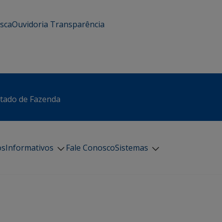
usca
Ouvidoria
Transparência
stado de Fazenda
os
Informativos
Fale Conosco
Sistemas