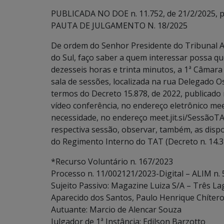
PUBLICADA NO DOE n. 11.752, de 21/2/2025, p.
PAUTA DE JULGAMENTO N. 18/2025
De ordem do Senhor Presidente do Tribunal A
do Sul, faço saber a quem interessar possa que
dezesseis horas e trinta minutos, a 1ª Câmara
sala de sessões, localizada na rua Delegado 
termos do Decreto 15.878, de 2022, publicado
vídeo conferência, no endereço eletrônico m
necessidade, no endereço meet.jit.si/SessãoTA
respectiva sessão, observar, também, as disposiçõ
do Regimento Interno do TAT (Decreto n. 14.3
*Recurso Voluntário n. 167/2023
Processo n. 11/002121/2023-Digital – ALIM n. 
Sujeito Passivo: Magazine Luiza S/A – Três La
Aparecido dos Santos, Paulo Henrique Chíter
Autuante: Marcio de Alencar Souza
Julgador de 1ª Instância: Edilson Barzotto