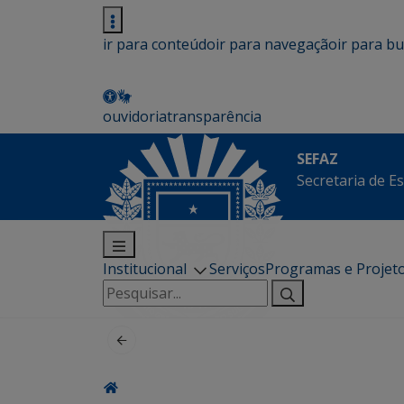
ir para conteúdo
ir para navegação
ir para b
ouvidoria
transparência
SEFAZ
Secretaria de E
Institucional
Serviços
Programas e Projet
Pesquisar
por: