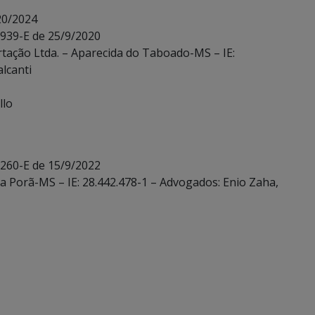
20/2024
5939-E de 25/9/2020
rtação Ltda. – Aparecida do Taboado-MS – IE:
lcanti
llo
0260-E de 15/9/2022
a Porã-MS – IE: 28.442.478-1 – Advogados: Enio Zaha,