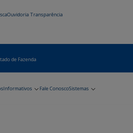
usca
Ouvidoria
Transparência
stado de Fazenda
os
Informativos
Fale Conosco
Sistemas