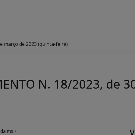
março de 2023 (quinta-feira)
NTO N. 18/2023, de 30
)
V
da.ms •