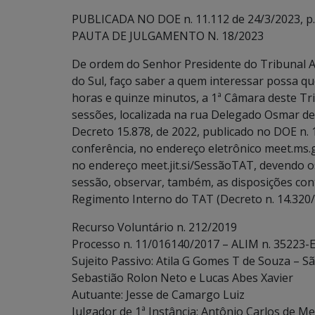
PUBLICADA NO DOE n. 11.112 de 24/3/2023, p.
PAUTA DE JULGAMENTO N. 18/2023
De ordem do Senhor Presidente do Tribunal A
do Sul, faço saber a quem interessar possa que
horas e quinze minutos, a 1ª Câmara deste Tri
sessões, localizada na rua Delegado Osmar d
Decreto 15.878, de 2022, publicado no DOE n.
conferência, no endereço eletrônico meet.ms
no endereço meet.jit.si/SessãoTAT, devendo os
sessão, observar, também, as disposições contidas
Regimento Interno do TAT (Decreto n. 14.320/
Recurso Voluntário n. 212/2019
Processo n. 11/016140/2017 – ALIM n. 35223-E
Sujeito Passivo: Atila G Gomes T de Souza – S
Sebastião Rolon Neto e Lucas Abes Xavier
Autuante: Jesse de Camargo Luiz
Julgador de 1ª Instância: Antônio Carlos de Me