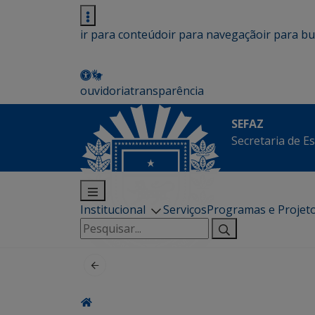
ir para conteúdo
ir para navegação
ir para b
ouvidoria
transparência
SEFAZ
Secretaria de E
Institucional
Serviços
Programas e Projet
Pesquisar
por: