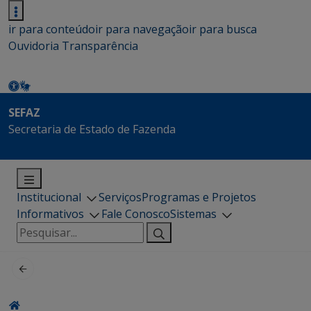
ir para conteúdo
ir para navegação
ir para busca
Ouvidoria
Transparência
SEFAZ
Secretaria de Estado de Fazenda
Institucional
Serviços
Programas e Projetos
Informativos
Fale Conosco
Sistemas
Pesquisar
por: