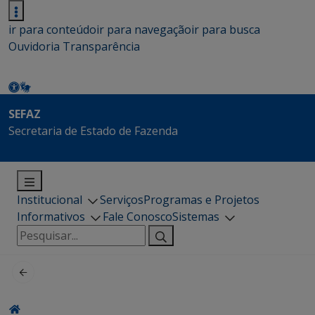
ir para conteúdo
ir para navegação
ir para busca
Ouvidoria
Transparência
SEFAZ
Secretaria de Estado de Fazenda
Institucional
Serviços
Programas e Projetos
Informativos
Fale Conosco
Sistemas
Pesquisar
por: