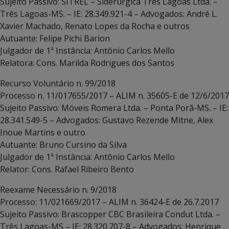
Sujeito Passivo: SITREL – Siderúrgica Três Lagoas Ltda. –
Três Lagoas-MS. – IE: 28.349.921-4 – Advogados: André L.
Xavier Machado, Renato Lopes da Rocha e outros
Autuante: Felipe Pichi Barion
Julgador de 1ª Instância: Antônio Carlos Mello
Relatora: Cons. Marilda Rodrigues dos Santos
Recurso Voluntário n. 99/2018
Processo n. 11/017655/2017 – ALIM n. 35605-E de 12/6/2017
Sujeito Passivo: Móveis Romera Ltda. – Ponta Porã-MS. – IE:
28.341.549-5 – Advogados: Gustavo Rezende Mitne, Alex
Inoue Martins e outro
Autuante: Bruno Cursino da Silva
Julgador de 1ª Instância: Antônio Carlos Mello
Relator: Cons. Rafael Ribeiro Bento
Reexame Necessário n. 9/2018
Processo: 11/021669/2017 – ALIM n. 36424-E de 26.7.2017
Sujeito Passivo: Brascopper CBC Brasileira Condut Ltda. –
Três Lagoas-MS – IE: 28.320.707-8 – Advogados: Henrique