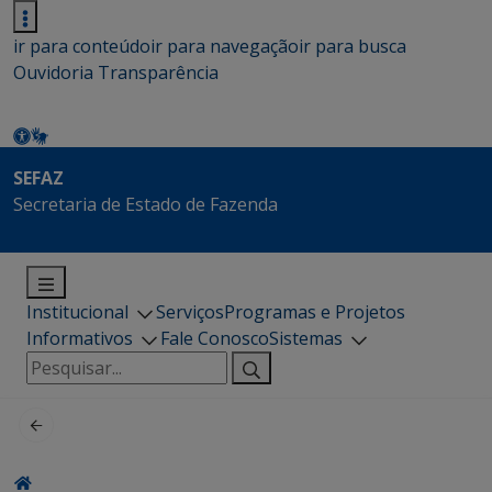
ir para conteúdo
ir para navegação
ir para busca
Ouvidoria
Transparência
SEFAZ
Secretaria de Estado de Fazenda
Institucional
Serviços
Programas e Projetos
Informativos
Fale Conosco
Sistemas
Pesquisar
por: