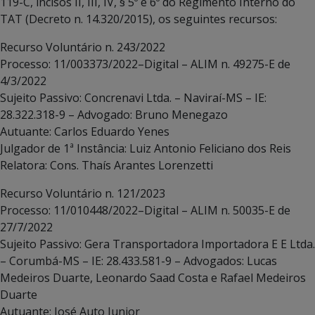
119-C, incisos II, III, IV, § 5º e 6º do Regimento Interno do
TAT (Decreto n. 14.320/2015), os seguintes recursos:
Recurso Voluntário n. 243/2022
Processo: 11/003373/2022–Digital – ALIM n. 49275-E de
4/3/2022
Sujeito Passivo: Concrenavi Ltda. – Naviraí-MS – IE:
28.322.318-9 – Advogado: Bruno Menegazo
Autuante: Carlos Eduardo Yenes
Julgador de 1ª Instância: Luiz Antonio Feliciano dos Reis
Relatora: Cons. Thaís Arantes Lorenzetti
Recurso Voluntário n. 121/2023
Processo: 11/010448/2022–Digital – ALIM n. 50035-E de
27/7/2022
Sujeito Passivo: Gera Transportadora Importadora E E Ltda.
– Corumbá-MS – IE: 28.433.581-9 – Advogados: Lucas
Medeiros Duarte, Leonardo Saad Costa e Rafael Medeiros
Duarte
Autuante: José Auto Junior