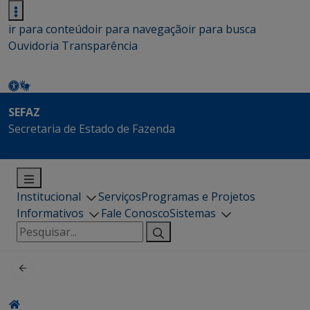
ir para conteúdo
ir para navegação
ir para busca
Ouvidoria
Transparência
SEFAZ
Secretaria de Estado de Fazenda
Institucional
Serviços
Programas e Projetos
Informativos
Fale Conosco
Sistemas
Pesquisar
por: