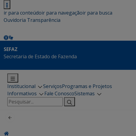
ir para conteúdo
ir para navegação
ir para busca
Ouvidoria
Transparência
SEFAZ
Secretaria de Estado de Fazenda
Institucional
Serviços
Programas e Projetos
Informativos
Fale Conosco
Sistemas
Pesquisar
por: