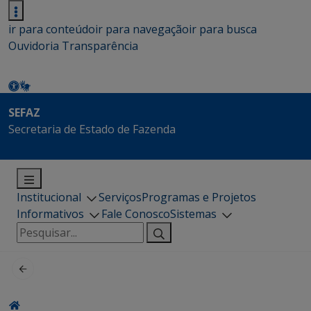
ir para conteúdo
ir para navegação
ir para busca
Ouvidoria
Transparência
SEFAZ
Secretaria de Estado de Fazenda
Institucional
Serviços
Programas e Projetos
Informativos
Fale Conosco
Sistemas
Pesquisar
por: