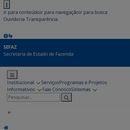
ir para conteúdo
ir para navegação
ir para busca
Ouvidoria
Transparência
SEFAZ
Secretaria de Estado de Fazenda
Institucional
Serviços
Programas e Projetos
Informativos
Fale Conosco
Sistemas
Pesquisar
por: