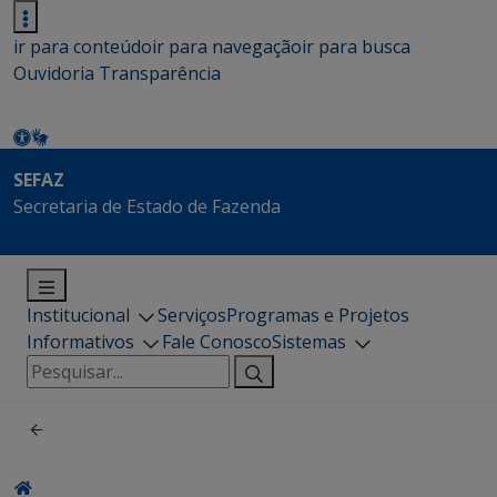
ir para conteúdo
ir para navegação
ir para busca
Ouvidoria
Transparência
SEFAZ
Secretaria de Estado de Fazenda
Institucional
Serviços
Programas e Projetos
Informativos
Fale Conosco
Sistemas
Pesquisar
por: