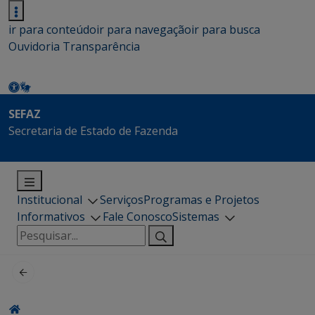
ir para conteúdo
ir para navegação
ir para busca
Ouvidoria
Transparência
SEFAZ
Secretaria de Estado de Fazenda
Institucional
Serviços
Programas e Projetos
Informativos
Fale Conosco
Sistemas
Pesquisar
por: