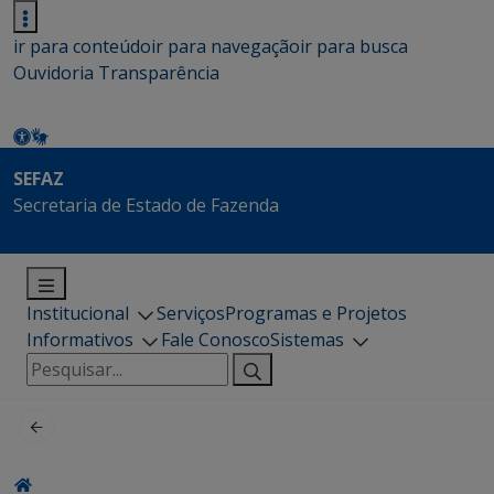
ir para conteúdo
ir para navegação
ir para busca
Ouvidoria
Transparência
SEFAZ
Secretaria de Estado de Fazenda
Institucional
Serviços
Programas e Projetos
Informativos
Fale Conosco
Sistemas
Pesquisar
por: