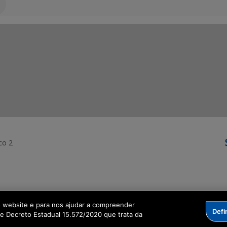
co 2
ormação Digital
o website e para nos ajudar a compreender
Defi
me Decreto Estadual 15.572/2020 que trata da