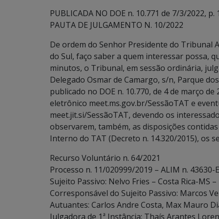
PUBLICADA NO DOE n. 10.771 de 7/3/2022, p. 
PAUTA DE JULGAMENTO N. 10/2022
De ordem do Senhor Presidente do Tribunal A
do Sul, faço saber a quem interessar possa, q
minutos, o Tribunal, em sessão ordinária, julg
Delegado Osmar de Camargo, s/n, Parque dos 
publicado no DOE n. 10.770, de 4 de março de
eletrônico meet.ms.gov.br/SessãoTAT e event
meet.jit.si/SessãoTAT, devendo os interessados
observarem, também, as disposições contidas no 
Interno do TAT (Decreto n. 14.320/2015), os s
Recurso Voluntário n. 64/2021
Processo n. 11/020999/2019 – ALIM n. 43630-E
Sujeito Passivo: Nelvo Fries – Costa Rica-MS –
Corresponsável do Sujeito Passivo: Marcos Ven
Autuantes: Carlos Andre Costa, Max Mauro D
Julgadora de 1ª Instância: Thaís Arantes Loren