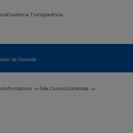
usca
Ouvidoria
Transparência
stado de Fazenda
os
Informativos
Fale Conosco
Sistemas