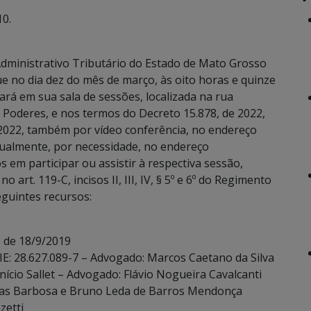
10.
dministrativo Tributário do Estado de Mato Grosso
ue no dia dez do mês de março, às oito horas e quinze
ará em sua sala de sessões, localizada na rua
Poderes, e nos termos do Decreto 15.878, de 2022,
 2022, também por vídeo conferência, no endereço
ualmente, por necessidade, no endereço
 em participar ou assistir à respectiva sessão,
art. 119-C, incisos II, III, IV, § 5º e 6º do Regimento
eguintes recursos:
 de 18/9/2019
 IE: 28.627.089-7 – Advogado: Marcos Caetano da Silva
ício Sallet – Advogado: Flávio Nogueira Cavalcanti
ias Barbosa e Bruno Leda de Barros Mendonça
zetti