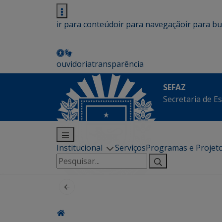
ir para conteúdo
ir para navegação
ir para b
ouvidoria
transparência
SEFAZ
Secretaria de E
Institucional
Serviços
Programas e Projet
Pesquisar
por: