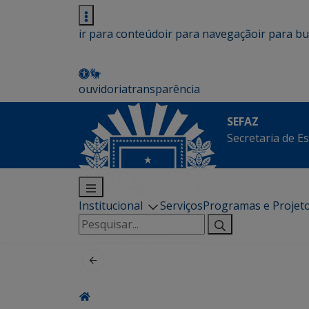
ir para conteúdo
ir para navegação
ir para b
ouvidoria
transparência
SEFAZ
Secretaria de E
Institucional
Serviços
Programas e Projet
Pesquisar
por: