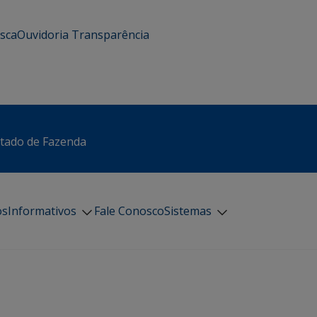
usca
Ouvidoria
Transparência
stado de Fazenda
os
Informativos
Fale Conosco
Sistemas