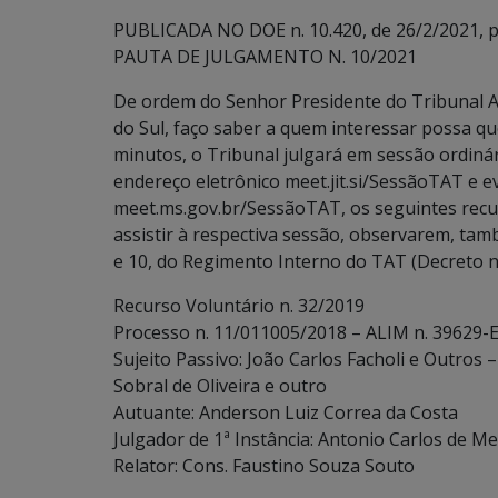
PUBLICADA NO DOE n. 10.420, de 26/2/2021, p.
PAUTA DE JULGAMENTO N. 10/2021
De ordem do Senhor Presidente do Tribunal A
do Sul, faço saber a quem interessar possa que
minutos, o Tribunal julgará em sessão ordinári
endereço eletrônico meet.jit.si/SessãoTAT e 
meet.ms.gov.br/SessãoTAT, os seguintes recu
assistir à respectiva sessão, observarem, també
e 10, do Regimento Interno do TAT (Decreto n.
Recurso Voluntário n. 32/2019
Processo n. 11/011005/2018 – ALIM n. 39629-E
Sujeito Passivo: João Carlos Facholi e Outros 
Sobral de Oliveira e outro
Autuante: Anderson Luiz Correa da Costa
Julgador de 1ª Instância: Antonio Carlos de Me
Relator: Cons. Faustino Souza Souto