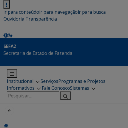
ir para conteúdo
ir para navegação
ir para busca
Ouvidoria
Transparência
SEFAZ
Secretaria de Estado de Fazenda
Institucional
Serviços
Programas e Projetos
Informativos
Fale Conosco
Sistemas
Pesquisar
por: