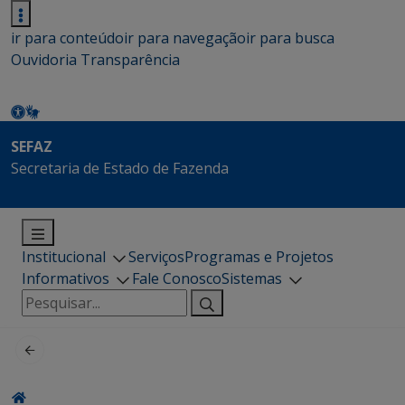
ir para conteúdo
ir para navegação
ir para busca
Ouvidoria
Transparência
SEFAZ
Secretaria de Estado de Fazenda
Institucional
Serviços
Programas e Projetos
Informativos
Fale Conosco
Sistemas
Pesquisar
por: