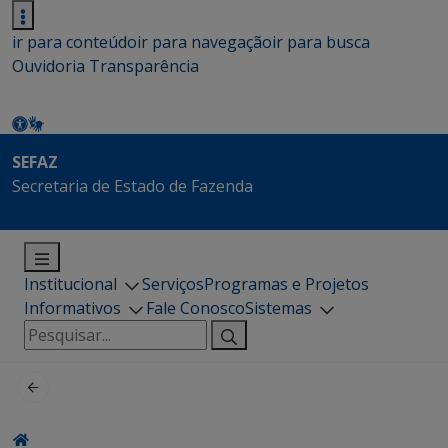
ir para conteúdo
ir para navegação
ir para busca
Ouvidoria
Transparência
SEFAZ
Secretaria de Estado de Fazenda
Institucional
Serviços
Programas e Projetos
Informativos
Fale Conosco
Sistemas
Pesquisar
por: