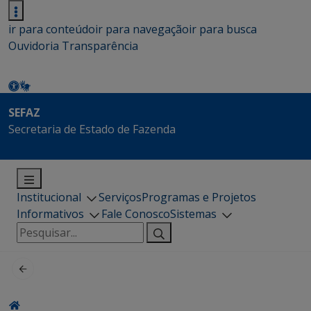
ir para conteúdo
ir para navegação
ir para busca
Ouvidoria
Transparência
SEFAZ
Secretaria de Estado de Fazenda
Institucional
Serviços
Programas e Projetos
Informativos
Fale Conosco
Sistemas
Pesquisar
por: