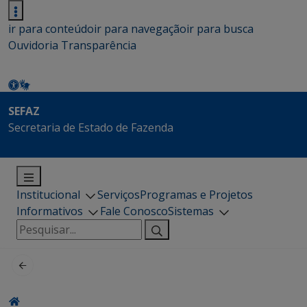
ir para conteúdo
ir para navegação
ir para busca
Ouvidoria
Transparência
SEFAZ
Secretaria de Estado de Fazenda
Institucional
Serviços
Programas e Projetos
Informativos
Fale Conosco
Sistemas
Pesquisar
por: