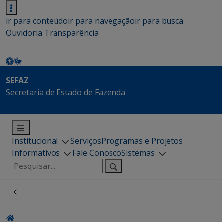
ir para conteúdo
ir para navegação
ir para busca
Ouvidoria
Transparência
SEFAZ
Secretaria de Estado de Fazenda
Institucional
Serviços
Programas e Projetos
Informativos
Fale Conosco
Sistemas
Pesquisar
por: