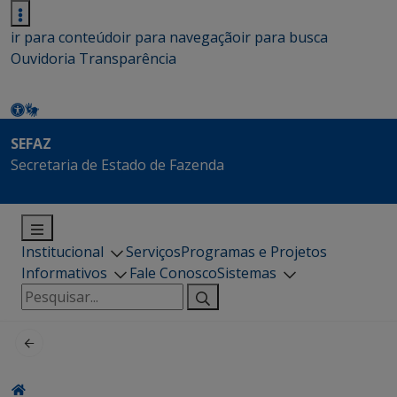
ir para conteúdo
ir para navegação
ir para busca
Ouvidoria
Transparência
SEFAZ
Secretaria de Estado de Fazenda
Institucional
Serviços
Programas e Projetos
Informativos
Fale Conosco
Sistemas
Pesquisar
por: