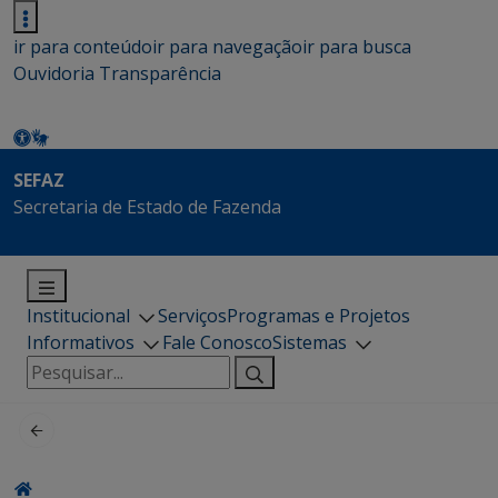
ir para conteúdo
ir para navegação
ir para busca
Ouvidoria
Transparência
SEFAZ
Secretaria de Estado de Fazenda
Institucional
Serviços
Programas e Projetos
Informativos
Fale Conosco
Sistemas
Pesquisar
por: