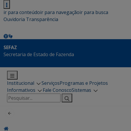
ir para conteúdo
ir para navegação
ir para busca
Ouvidoria
Transparência
SEFAZ
Secretaria de Estado de Fazenda
Institucional
Serviços
Programas e Projetos
Informativos
Fale Conosco
Sistemas
Pesquisar
por: