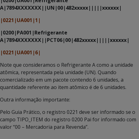
|0200|UA001|Refrigerante
A|7894XXXXXXX||UN|00|482xxxxx|||||xxxxxx|
|0221|UA001|1|
|0200|PA001|Refrigerante
A|7894XXXXXXX||PCT06|00|482xxxxx|||||xxxxxx|
|0221|UA001|6|
Note que consideramos o Refrigerante A como a unidade
atômica, representada pela unidade (UN). Quando
comercializado em um pacote contendo 6 unidades, a
quantidade referente ao item atômico é de 6 unidades.
Outra informação importante:
Pelo Guia Prático, o registro 0221 deve ser informado se o
campo TIPO_ITEM do registro 0200 Pai for informado com
valor “00 – Mercadoria para Revenda”.