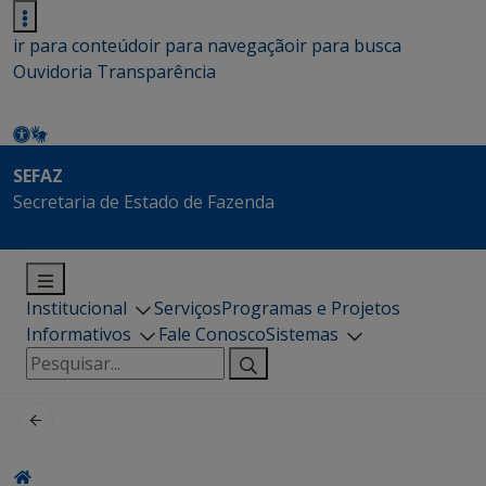
ir para conteúdo
ir para navegação
ir para busca
Ouvidoria
Transparência
SEFAZ
Secretaria de Estado de Fazenda
Institucional
Serviços
Programas e Projetos
Informativos
Fale Conosco
Sistemas
Pesquisar
por: