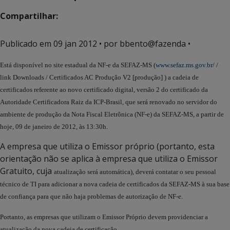
Compartilhar:
Publicado em
09 jan 2012
• por bbento@fazenda •
Está disponível no site estadual da NF-e da SEFAZ-MS (
www.sefaz.ms.gov.br/
/
link Downloads / Certificados AC Produção V2
[produção] ) a cadeia de
certificados referente ao novo certificado digital, versão 2 do certificado da
Autoridade Certificadora Raiz
da ICP-Brasil, que será renovado no servidor do
ambiente de produção da Nota Fiscal Eletrônica (NF-e) da SEFAZ-MS, a partir
de
hoje, 09 de janeiro de 2012, às 13:30h.
A empresa que utiliza o Emissor próprio (portanto, esta
orientação não se aplica à empresa que utiliza o Emissor
Gratuito, cuja
atualização será automática), deverá contatar o seu pessoal
técnico de TI para adicionar a nova cadeia de certificados da
SEFAZ-MS à sua base
de confiança para que não haja problemas de autorização de NF-e.
Portanto, as empresas que utilizam o Emissor Próprio devem providenciar a
atualização da nova cadeia de certificação.