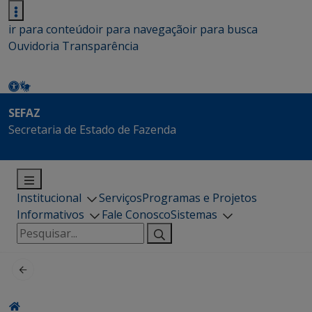
ir para conteúdo
ir para navegação
ir para busca
Ouvidoria
Transparência
SEFAZ
Secretaria de Estado de Fazenda
Institucional
Serviços
Programas e Projetos
Informativos
Fale Conosco
Sistemas
Pesquisar
por: