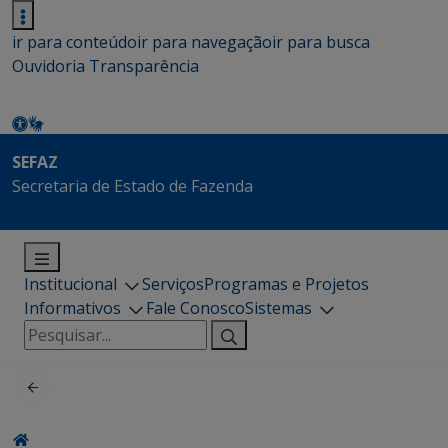
ir para conteúdo
ir para navegação
ir para busca
Ouvidoria
Transparência
SEFAZ
Secretaria de Estado de Fazenda
Institucional
Serviços
Programas e Projetos
Informativos
Fale Conosco
Sistemas
Pesquisar
por: