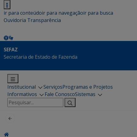
ir para conteúdo
ir para navegação
ir para busca
Ouvidoria
Transparência
SEFAZ
Secretaria de Estado de Fazenda
Institucional
Serviços
Programas e Projetos
Informativos
Fale Conosco
Sistemas
Pesquisar
por: