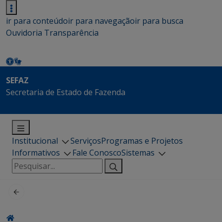
ir para conteúdo
ir para navegação
ir para busca
Ouvidoria
Transparência
SEFAZ
Secretaria de Estado de Fazenda
Institucional
Serviços
Programas e Projetos
Informativos
Fale Conosco
Sistemas
Pesquisar
por: