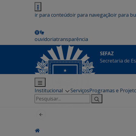
ir para conteúdo
ir para navegação
ir para b
ouvidoria
transparência
SEFAZ
Secretaria de E
Institucional
Serviços
Programas e Projet
Pesquisar
por: