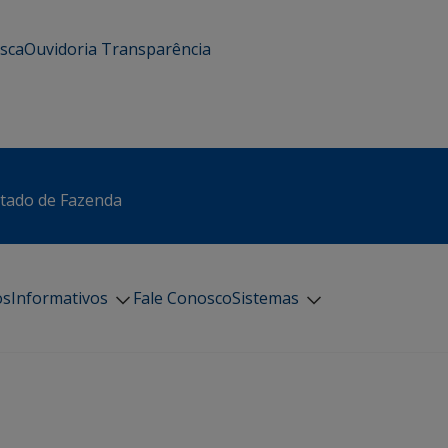
usca
Ouvidoria
Transparência
stado de Fazenda
os
Informativos
Fale Conosco
Sistemas