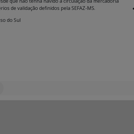
sde que não tenha havido a circulação da mercadoria
érios de validação definidos pela SEFAZ-MS.
so do Sul