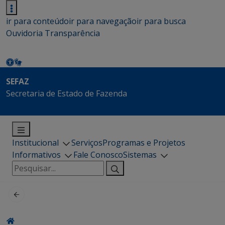
ir para conteúdo
ir para navegação
ir para busca
Ouvidoria
Transparência
SEFAZ
Secretaria de Estado de Fazenda
Institucional
Serviços
Programas e Projetos
Informativos
Fale Conosco
Sistemas
Pesquisar
por: