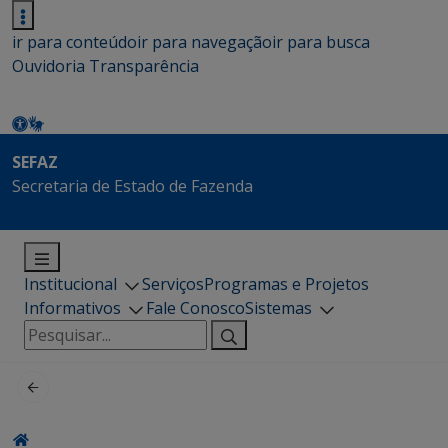
ir para conteúdo
ir para navegação
ir para busca
Ouvidoria
Transparência
SEFAZ
Secretaria de Estado de Fazenda
Institucional
Serviços
Programas e Projetos
Informativos
Fale Conosco
Sistemas
Pesquisar
por: