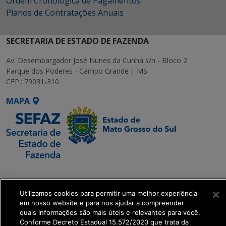
Ordem Cronológica de Pagamentos
Planos de Contratações Anuais
SECRETARIA DE ESTADO DE FAZENDA
Av. Desembargador José Nunes da Cunha s/n - Bloco 2
Parque dos Poderes - Campo Grande | MS
CEP.: 79031-310
MAPA
SETDIG | Secretaria-
Executiva de
Transformação Digital
Utilizamos cookies para permitir uma melhor experiência
em nosso website e para nos ajudar a compreender
quais informações são mais úteis e relevantes para você.
get_footer();
Conforme Decreto Estadual 15.572/2020 que trata da