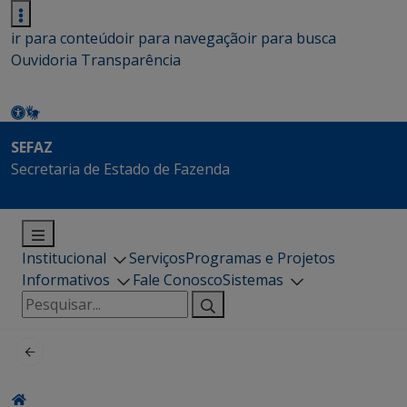
ir para conteúdo
ir para navegação
ir para busca
Ouvidoria
Transparência
SEFAZ
Secretaria de Estado de Fazenda
Institucional
Serviços
Programas e Projetos
Informativos
Fale Conosco
Sistemas
Pesquisar
por: