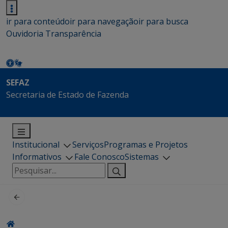
ir para conteúdo
ir para navegação
ir para busca
Ouvidoria
Transparência
SEFAZ
Secretaria de Estado de Fazenda
Institucional
Serviços
Programas e Projetos
Informativos
Fale Conosco
Sistemas
Pesquisar
por: