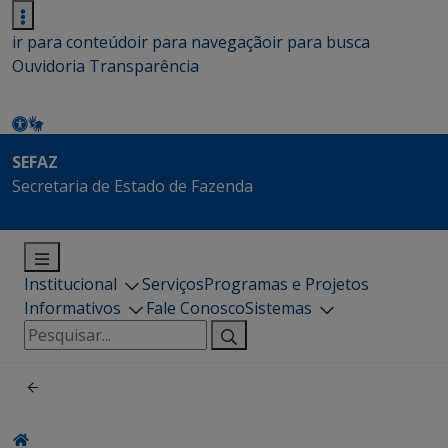
ir para conteúdo
ir para navegação
ir para busca
Ouvidoria
Transparência
SEFAZ
Secretaria de Estado de Fazenda
Institucional
Serviços
Programas e Projetos
Informativos
Fale Conosco
Sistemas
Pesquisar
por: