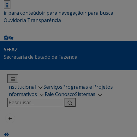
ir para conteúdo
ir para navegação
ir para busca
Ouvidoria
Transparência
SEFAZ
Secretaria de Estado de Fazenda
Institucional
Serviços
Programas e Projetos
Informativos
Fale Conosco
Sistemas
Pesquisar
por: