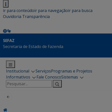
ir para conteúdo
ir para navegação
ir para busca
Ouvidoria
Transparência
SEFAZ
Secretaria de Estado de Fazenda
Institucional
Serviços
Programas e Projetos
Informativos
Fale Conosco
Sistemas
Pesquisar
por: