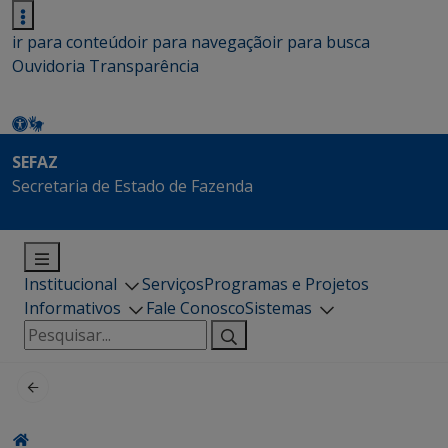
ir para conteúdo
ir para navegação
ir para busca
Ouvidoria
Transparência
SEFAZ
Secretaria de Estado de Fazenda
Institucional
Serviços
Programas e Projetos
Informativos
Fale Conosco
Sistemas
Pesquisar
por: