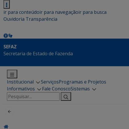
ir para conteúdo
ir para navegação
ir para busca
Ouvidoria
Transparência
SEFAZ
Secretaria de Estado de Fazenda
Institucional
Serviços
Programas e Projetos
Informativos
Fale Conosco
Sistemas
Pesquisar
por: