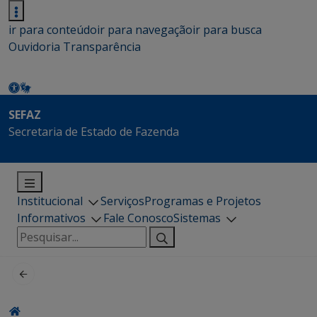
ir para conteúdo
ir para navegação
ir para busca
Ouvidoria
Transparência
SEFAZ
Secretaria de Estado de Fazenda
Institucional
Serviços
Programas e Projetos
Informativos
Fale Conosco
Sistemas
Pesquisar
por: