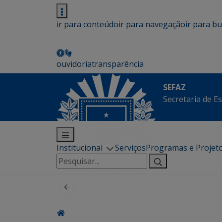
ir para conteúdo
ir para navegação
ir para b
ouvidoria
transparência
SEFAZ
Secretaria de E
Institucional
Serviços
Programas e Projet
Pesquisar
por: