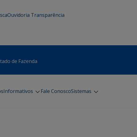
usca
Ouvidoria
Transparência
stado de Fazenda
os
Informativos
Fale Conosco
Sistemas